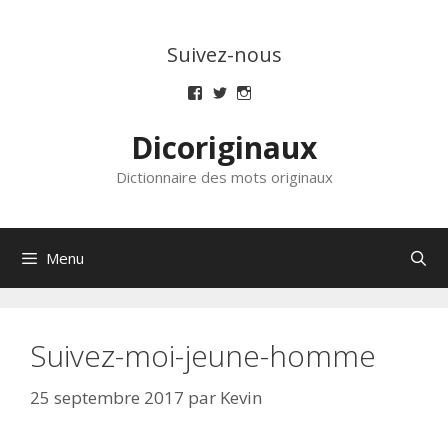
Aller
au
Suivez-nous
contenu
Voir
Voir
Voir
le
le
le
profil
profil
profil
Dicoriginaux
de
de
de
dicoriginaux
dicoriginaux
dicoriginaux
sur
sur
sur
Dictionnaire des mots originaux
Facebook
Twitter
Instagram
Menu
Suivez-moi-jeune-homme
25 septembre 2017
par
Kevin