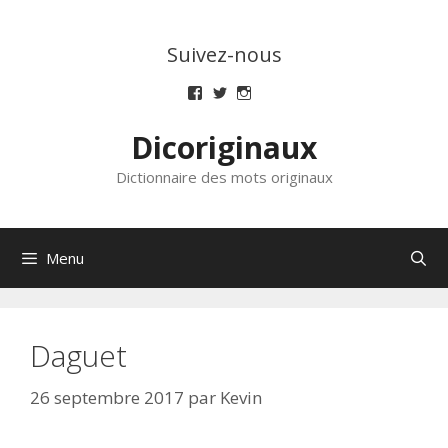
Aller
au
Suivez-nous
contenu
Voir
Voir
Voir
le
le
le
profil
profil
profil
Dicoriginaux
de
de
de
dicoriginaux
dicoriginaux
dicoriginaux
sur
sur
sur
Dictionnaire des mots originaux
Facebook
Twitter
Instagram
Menu
Daguet
26 septembre 2017
par
Kevin