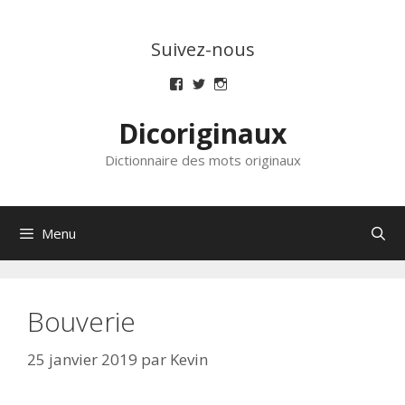
Aller
au
Suivez-nous
contenu
Voir
Voir
Voir
le
le
le
profil
profil
profil
Dicoriginaux
de
de
de
dicoriginaux
dicoriginaux
dicoriginaux
sur
sur
sur
Dictionnaire des mots originaux
Facebook
Twitter
Instagram
Menu
Bouverie
25 janvier 2019
par
Kevin