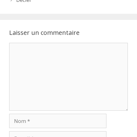
Laisser un commentaire
Commentaire
Nom
E-