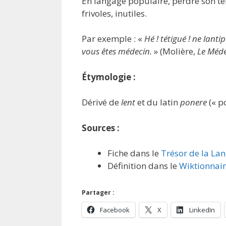
En langage populaire, perdre son te
frivoles, inutiles.
Par exemple : «
Hé ! tétigué ! ne lan
vous êtes médecin.
» (Molière,
Le Méde
Étymologie :
Dérivé de
lent
et du latin
ponere
(« po
Sources :
Fiche dans le
Trésor de la La
Définition dans le
Wiktionnai
Partager :
Facebook
X
LinkedIn