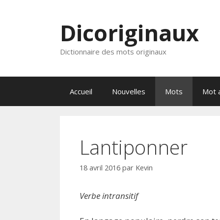
Aller
au
Dicoriginaux
contenu
Dictionnaire des mots originaux
Accueil
Nouvelles
Mots
Mot a
Lantiponner
18 avril 2016
par
Kevin
Verbe intransitif