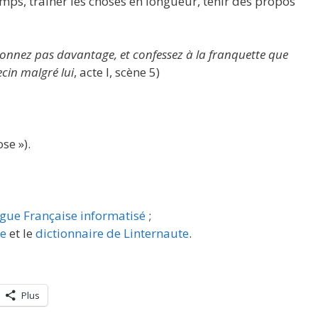
mps, traîner les choses en longueur, tenir des propos
tiponnez pas davantage, et confessez à la franquette que
cin malgré lui
, acte I, scène 5)
se »).
ngue Française informatisé
;
re
et le
dictionnaire de Linternaute
.
Plus