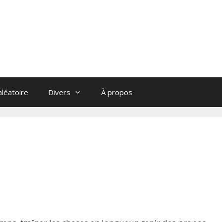
léatoire
Divers
À propos