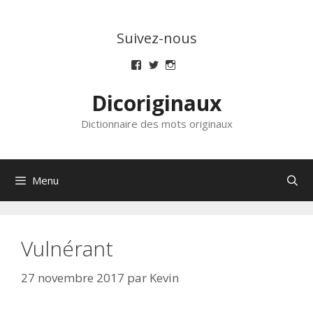
Aller
au
Suivez-nous
contenu
Voir
Voir
Voir
le
le
le
profil
profil
profil
Dicoriginaux
de
de
de
dicoriginaux
dicoriginaux
dicoriginaux
sur
sur
sur
Dictionnaire des mots originaux
Facebook
Twitter
Instagram
Menu
Vulnérant
27 novembre 2017
par
Kevin