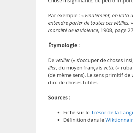
Chose insignifiante, de peu d’import
Par exemple : «
Finalement, on vota u
entendre parler de toutes ces vétilles.
»
moralité de la violence
, 1908, page 2
Étymologie :
De
vétiller
(« s’occuper de choses insi
iller
, du moyen français
vette
(« ruban
(de même sens). Le sens primitif de
dire de choses futiles.
Sources :
Fiche sur le
Trésor de la Lang
Définition dans le
Wiktionnai