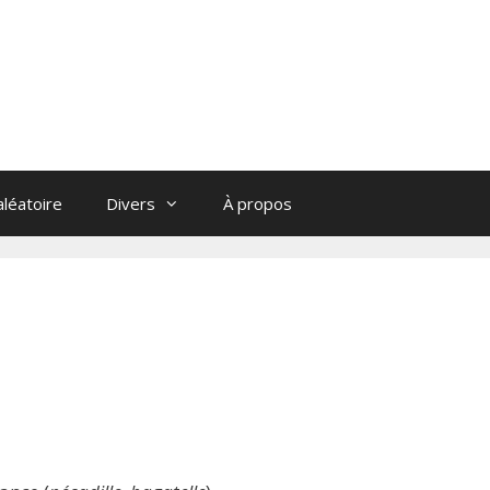
léatoire
Divers
À propos