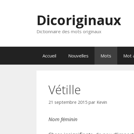
Aller
au
Dicoriginaux
contenu
Dictionnaire des mots originaux
Accueil
Nouvelles
Mots
Mot a
Vétille
21 septembre 2015
par
Kevin
Nom féminin