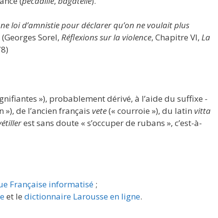
ance (
pécadille
,
bagatelle
).
ne loi d’amnistie pour déclarer qu’on ne voulait plus
 (Georges Sorel,
Réflexions sur la violence
, Chapitre VI,
La
78)
gnifiantes »), probablement dérivé, à l’aide du suffixe
-
 »), de l’ancien français
vete
(« courroie »), du latin
vitta
vétiller
est sans doute « s’occuper de rubans », c’est-à-
ue Française informatisé
;
re
et le
dictionnaire Larousse en ligne
.