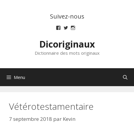
Aller
au
Suivez-nous
contenu
Voir
Voir
Voir
le
le
le
profil
profil
profil
Dicoriginaux
de
de
de
dicoriginaux
dicoriginaux
dicoriginaux
sur
sur
sur
Dictionnaire des mots originaux
Facebook
Twitter
Instagram
Menu
Vétérotestamentaire
7 septembre 2018
par
Kevin