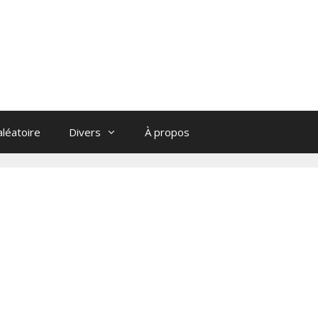
léatoire
Divers
À propos