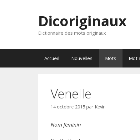
Aller
au
Dicoriginaux
contenu
Dictionnaire des mots originaux
Accueil
Nouvelles
Mots
Mot a
Venelle
14 octobre 2015
par
Kevin
Nom féminin