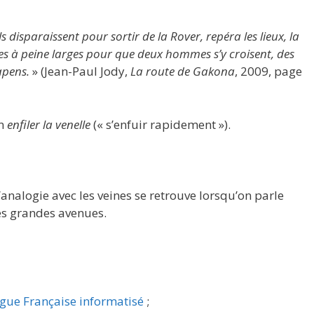
s disparaissent pour sortir de la Rover, repéra les lieux, la
sages à peine larges pour que deux hommes s’y croisent, des
apens.
» (Jean-Paul Jody,
La route de Gakona
, 2009, page
on
enfiler la venelle
(« s’enfuir rapidement »).
L’analogie avec les veines se retrouve lorsqu’on parle
les grandes avenues.
ngue Française informatisé
;