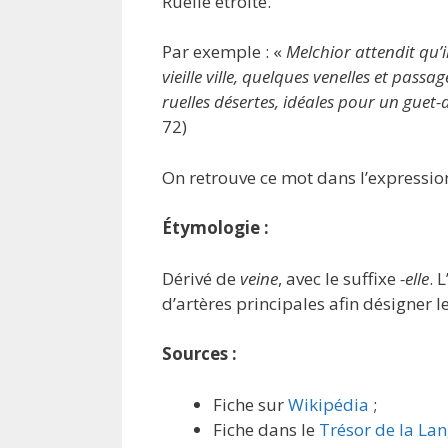
Ruelle étroite.
Par exemple : «
Melchior attendit qu’il
vieille ville, quelques venelles et pas
ruelles désertes, idéales pour un guet-
72)
On retrouve ce mot dans l’expressi
Étymologie :
Dérivé de
veine
, avec le suffixe
-elle
. 
d’artères principales afin désigner 
Sources :
Fiche sur
Wikipédia
;
Fiche dans le
Trésor de la La