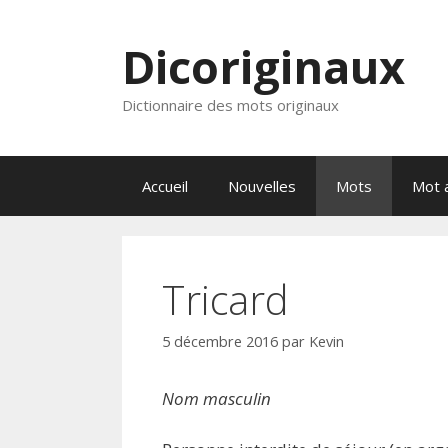
Aller
au
Dicoriginaux
contenu
Dictionnaire des mots originaux
Accueil
Nouvelles
Mots
Mot a
Tricard
5 décembre 2016
par
Kevin
Nom masculin