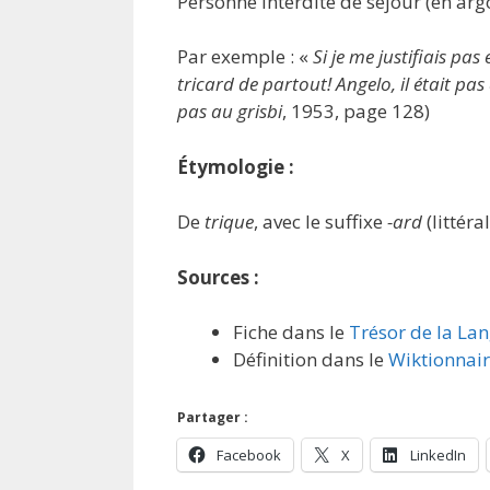
Personne interdite de séjour (en argo
Par exemple : «
Si je me justifiais pa
tricard de partout! Angelo, il était pas
pas au grisbi
, 1953, page 128)
Étymologie :
De
trique
, avec le suffixe
-ard
(littéra
Sources :
Fiche dans le
Trésor de la La
Définition dans le
Wiktionnai
Partager :
Facebook
X
LinkedIn