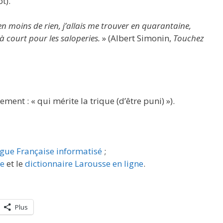
t).
s en moins de rien, j’allais me trouver en quarantaine,
 à court pour les saloperies.
» (Albert Simonin,
Touchez
lement : « qui mérite la trique (d’être puni) »).
ngue Française informatisé
;
re
et le
dictionnaire Larousse en ligne
.
Plus