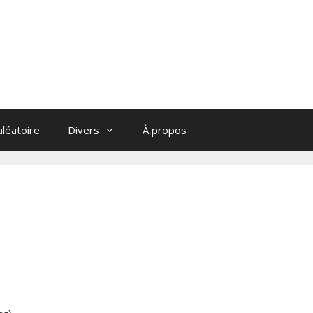
léatoire
Divers
À propos