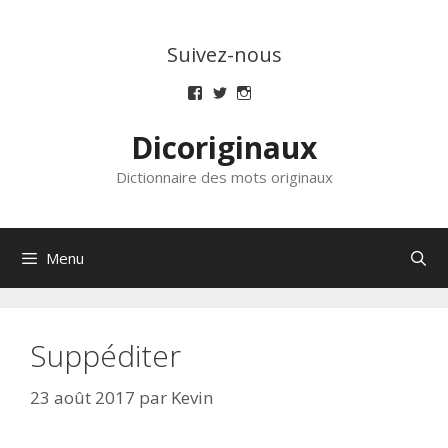
Aller
au
Suivez-nous
contenu
Voir
Voir
Voir
le
le
le
profil
profil
profil
Dicoriginaux
de
de
de
dicoriginaux
dicoriginaux
dicoriginaux
sur
sur
sur
Dictionnaire des mots originaux
Facebook
Twitter
Instagram
Menu
Suppéditer
23 août 2017
par
Kevin