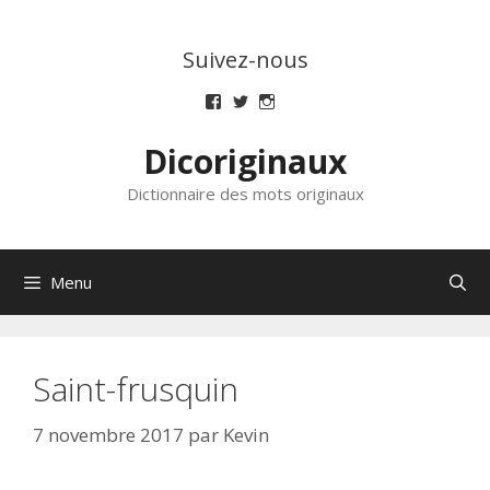
Aller
au
Suivez-nous
contenu
Voir
Voir
Voir
le
le
le
profil
profil
profil
Dicoriginaux
de
de
de
dicoriginaux
dicoriginaux
dicoriginaux
sur
sur
sur
Dictionnaire des mots originaux
Facebook
Twitter
Instagram
Menu
Saint-frusquin
7 novembre 2017
par
Kevin