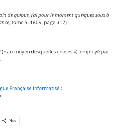
esoin de quibus, j’ai pour le moment quelques sous à
ance
, tome 5, 1869, page 312)
i
(« au moyen desquelles choses »), employé par
.
ngue Française informatisé
;
re
.
Plus