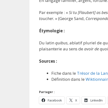
En langage familier, argent, fortune.
Par exemple : «
Si tu [Flaubert] as b
toucher.
» (George Sand,
Correspond
Étymologie :
Du latin
quibus
, ablatif pluriel de
qu
plaisanterie au sens de
avoir de quoi
Sources :
Fiche dans le
Trésor de la La
Définition dans le
Wiktionnai
Partager :
Facebook
X
LinkedIn