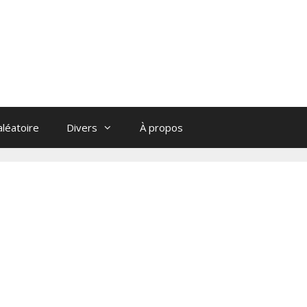
léatoire
Divers
À propos