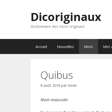
Aller
au
Dicoriginaux
contenu
Dictionnaire des mots originaux
Accueil
Nouvelles
Mots
Mot a
Quibus
8 août 2016
par
Kevin
Nom masculin