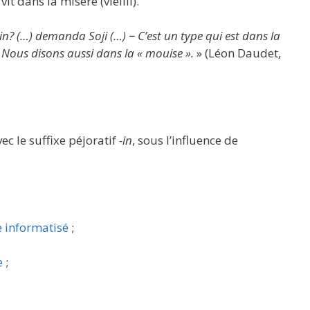
t dans la misère (vieilli).
n? (…) demanda Soji (…) − C’est un type qui est dans la
 Nous disons aussi dans la « mouise ».
» (Léon Daudet,
vec le suffixe péjoratif
-in
, sous l’influence de
e informatisé
;
e
;