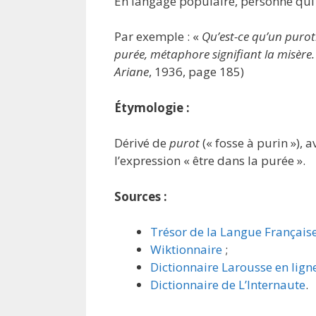
En langage populaire, personne qui vi
Par exemple : «
Qu’est-ce qu’un puroti
purée, métaphore signifiant la misère.
Ariane
, 1936, page 185)
Étymologie :
Dérivé de
purot
(« fosse à purin »), a
l’expression « être dans la purée ».
Sources :
Trésor de la Langue Français
Wiktionnaire
;
Dictionnaire Larousse en lign
Dictionnaire de L’Internaute
.