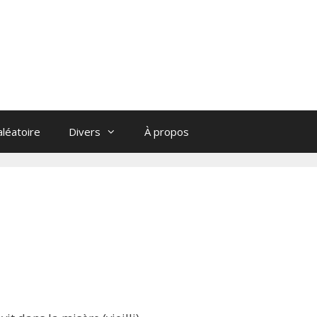
léatoire
Divers
À propos