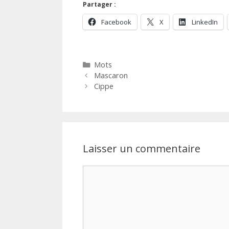
Partager :
Facebook
X
LinkedIn
Catégories
Mots
Mascaron
Cippe
Laisser un commentaire
Commentaire