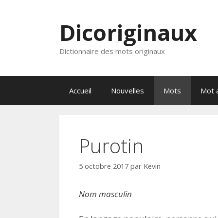
Aller
au
Dicoriginaux
contenu
Dictionnaire des mots originaux
Accueil
Nouvelles
Mots
Mot a
Purotin
5 octobre 2017
par
Kevin
Nom masculin