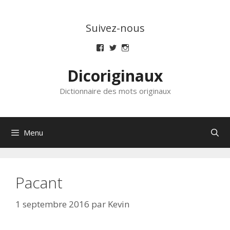
Aller
au
Suivez-nous
contenu
Voir
Voir
Voir
le
le
le
profil
profil
profil
Dicoriginaux
de
de
de
dicoriginaux
dicoriginaux
dicoriginaux
sur
sur
sur
Dictionnaire des mots originaux
Facebook
Twitter
Instagram
Menu
Pacant
1 septembre 2016
par
Kevin