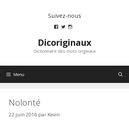
Aller
au
Suivez-nous
contenu
Voir
Voir
Voir
le
le
le
profil
profil
profil
Dicoriginaux
de
de
de
dicoriginaux
dicoriginaux
dicoriginaux
sur
sur
sur
Dictionnaire des mots originaux
Facebook
Twitter
Instagram
Menu
Nolonté
22 juin 2016
par
Kevin