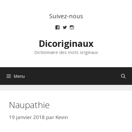
Aller
au
Suivez-nous
contenu
Voir
Voir
Voir
le
le
le
profil
profil
profil
Dicoriginaux
de
de
de
dicoriginaux
dicoriginaux
dicoriginaux
sur
sur
sur
Dictionnaire des mots originaux
Facebook
Twitter
Instagram
Menu
Naupathie
19 janvier 2018
par
Kevin