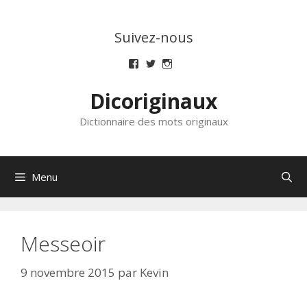
Aller
au
Suivez-nous
contenu
Voir
Voir
Voir
le
le
le
profil
profil
profil
Dicoriginaux
de
de
de
dicoriginaux
dicoriginaux
dicoriginaux
sur
sur
sur
Dictionnaire des mots originaux
Facebook
Twitter
Instagram
Menu
Messeoir
9 novembre 2015
par
Kevin