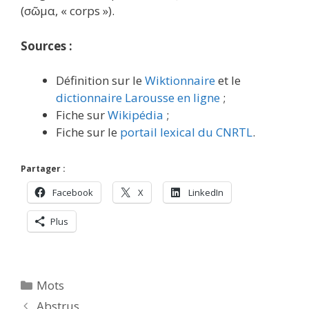
(σῶμα, « corps »).
Sources :
Définition sur le
Wiktionnaire
et le
dictionnaire Larousse en ligne
;
Fiche sur
Wikipédia
;
Fiche sur le
portail lexical du CNRTL
.
Partager :
Facebook
X
LinkedIn
Plus
Catégories
Mots
Abstrus