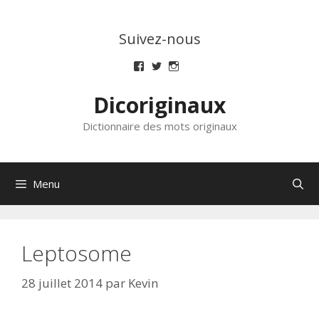
Aller
au
Suivez-nous
contenu
Voir
Voir
Voir
le
le
le
profil
profil
profil
Dicoriginaux
de
de
de
dicoriginaux
dicoriginaux
dicoriginaux
sur
sur
sur
Dictionnaire des mots originaux
Facebook
Twitter
Instagram
Menu
Leptosome
28 juillet 2014
par
Kevin