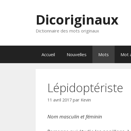
Aller
au
Dicoriginaux
contenu
Dictionnaire des mots originaux
Accueil
Nouvelles
Mots
Mot a
Lépidoptériste
11 avril 2017
par
Kevin
Nom masculin et féminin