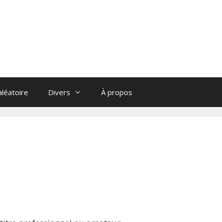
léatoire
Divers
À propos