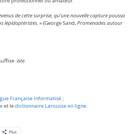
 titre professionnel ou amateur.
evenus de cette surprise, qu’une nouvelle capture poussa
s lépidoptéristes.
» (George Sand,
Promenades autour
 suffixe
-iste
.
ngue Française informatisé
;
re
et le
dictionnaire Larousse en ligne
.
Plus