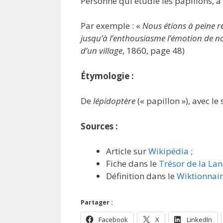
Personne qui étudie les papillons, à
Par exemple : «
Nous étions à peine r
jusqu’à l’enthousiasme l’émotion de no
d’un village
, 1860, page 48)
Étymologie :
De
lépidoptère
(« papillon »), avec le
Sources :
Article sur
Wikipédia
;
Fiche dans le
Trésor de la La
Définition dans le
Wiktionnai
Partager :
Facebook
X
LinkedIn