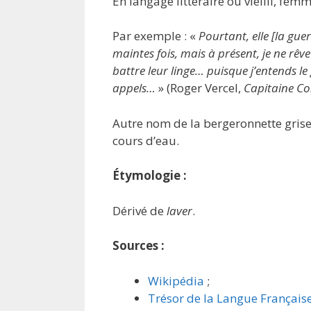
En langage littéraire ou vieilli, femm
Par exemple : «
Pourtant, elle [la guer
maintes fois, mais à présent, je ne rêv
battre leur linge… puisque j’entends le 
appels…
» (Roger Vercel,
Capitaine C
Autre nom de la bergeronnette grise
cours d’eau.
Étymologie :
Dérivé de
laver
.
Sources :
Wikipédia
;
Trésor de la Langue Français