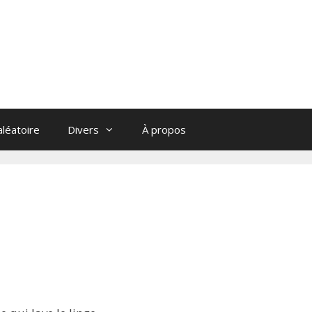
léatoire
Divers
À propos