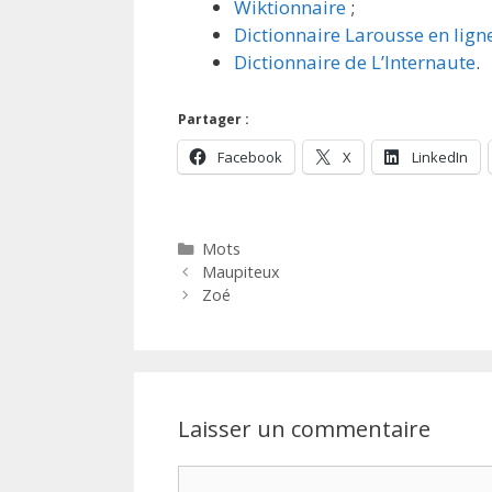
Wiktionnaire
;
Dictionnaire Larousse en lign
Dictionnaire de L’Internaute
.
Partager :
Facebook
X
LinkedIn
Catégories
Mots
Maupiteux
Zoé
Laisser un commentaire
Commentaire