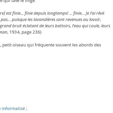
e qui lave le linge.
re] est finie… finie depuis longtemps! … finie… Je l’ai rêvé
e pas… puisque les lavandières sont revenues au lavoir,
grand bruit éclatant de leurs battoirs, l’eau qui coule, leurs
onan
, 1934, page 236)
, petit oiseau qui fréquente souvent les abords des
e informatisé
;