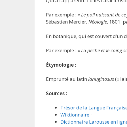
Qui a l’apparence ou les caractérist
Par exemple : «
Le poil naissant de ce
Sébastien Mercier,
Néologie
, 1801, p
En botanique, qui est couvert d’un d
Par exemple : «
La pêche et le coing s
Étymologie :
Emprunté au latin
lanuginosus
(« la
Sources :
Trésor de la Langue Français
Wiktionnaire
;
Dictionnaire Larousse en lign