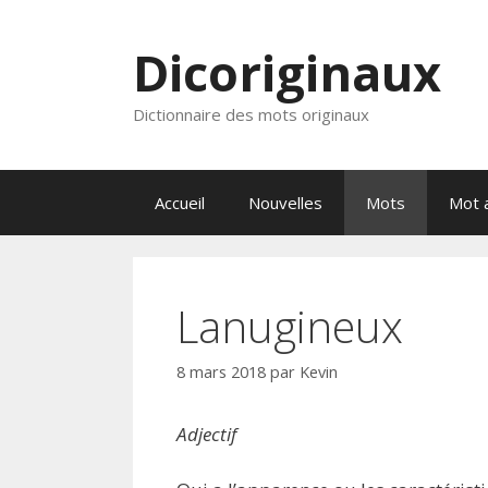
Aller
au
Dicoriginaux
contenu
Dictionnaire des mots originaux
Accueil
Nouvelles
Mots
Mot a
Lanugineux
8 mars 2018
par
Kevin
Adjectif