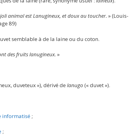
iques de la laine (rare, synonyme usuel :
laineux
).
 joli animal est Lanugineux, et doux au toucher.
» (Louis-
age 89)
uvet semblable à de la laine ou du coton.
ont des fruits lanugineux.
»
ineux, duveteux »), dérivé de
lanugo
(« duvet »).
e informatisé
;
e
;