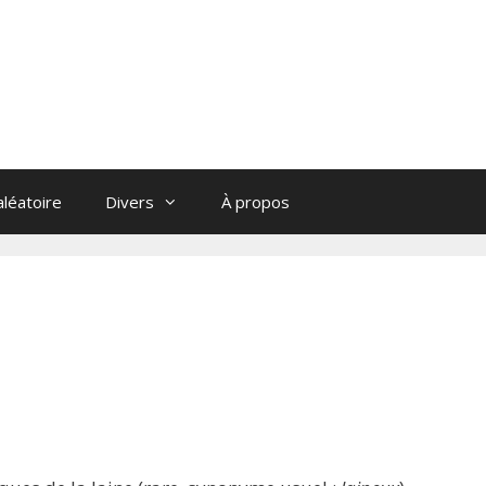
léatoire
Divers
À propos