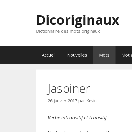
Aller
au
Dicoriginaux
contenu
Dictionnaire des mots originaux
Accueil
Nouvelles
Mots
Mot a
Jaspiner
26 janvier 2017
par
Kevin
Verbe intransitif et transitif