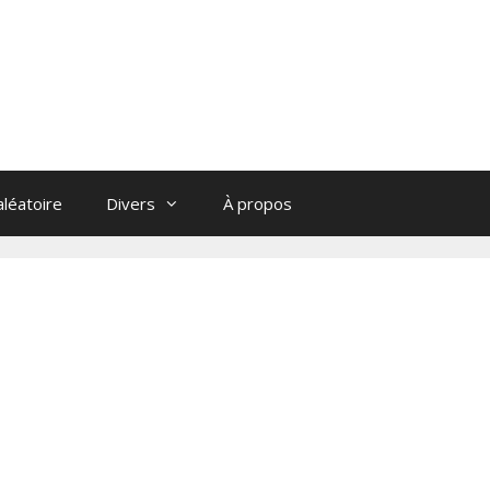
léatoire
Divers
À propos