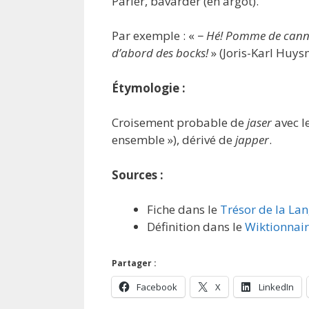
Parler, bavarder (en argot).
Par exemple : «
− Hé! Pomme de canne!
d’abord des bocks!
» (Joris-Karl Huy
Étymologie :
Croisement probable de
jaser
avec l
ensemble »), dérivé de
japper
.
Sources :
Fiche dans le
Trésor de la La
Définition dans le
Wiktionnai
Partager :
Facebook
X
LinkedIn