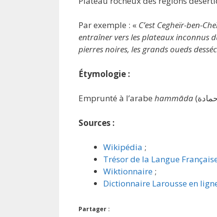
Plateau rocheux des régions déserti
Par exemple : «
C’est Cegheïr-ben-Cheï
entraîner vers les plateaux inconnus 
pierres noires, les grands oueds dessé
Étymologie :
Emprunté à l’arabe
hammāda
Sources :
Wikipédia
;
Trésor de la Langue Français
Wiktionnaire
;
Dictionnaire Larousse en lign
Partager :