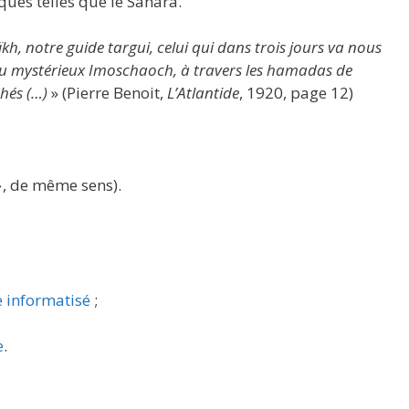
ques telles que le Sahara.
kh, notre guide targui, celui qui dans trois jours va nous
du mystérieux Imoschaoch, à travers les hamadas de
chés (…)
» (Pierre Benoit,
L’Atlantide
, 1920, page 12)
(حمادة, de même sens).
e informatisé
;
e
.