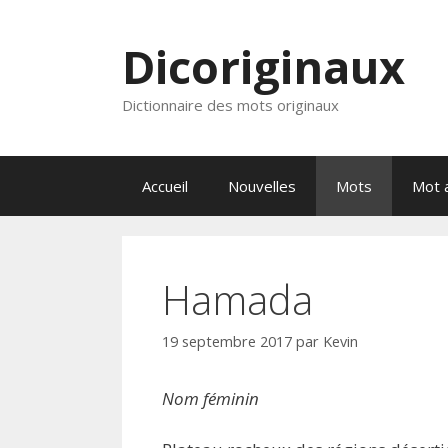
Aller
au
Dicoriginaux
contenu
Dictionnaire des mots originaux
Accueil
Nouvelles
Mots
Mot a
Hamada
19 septembre 2017
par
Kevin
Nom féminin