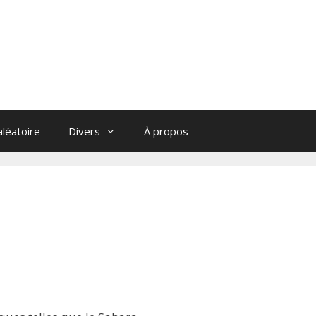
léatoire
Divers
À propos