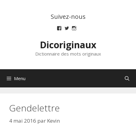
Aller
au
Suivez-nous
contenu
Voir
Voir
Voir
le
le
le
profil
profil
profil
Dicoriginaux
de
de
de
dicoriginaux
dicoriginaux
dicoriginaux
sur
sur
sur
Dictionnaire des mots originaux
Facebook
Twitter
Instagram
Menu
Gendelettre
4 mai 2016
par
Kevin