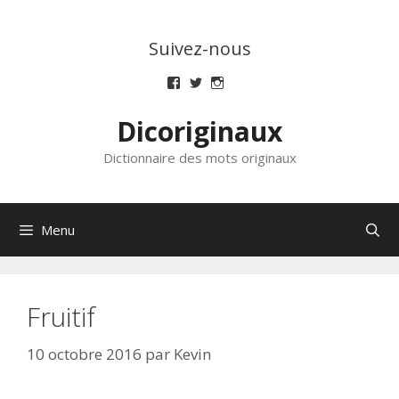
Aller
au
Suivez-nous
contenu
Voir
Voir
Voir
le
le
le
profil
profil
profil
Dicoriginaux
de
de
de
dicoriginaux
dicoriginaux
dicoriginaux
sur
sur
sur
Dictionnaire des mots originaux
Facebook
Twitter
Instagram
Menu
Fruitif
10 octobre 2016
par
Kevin