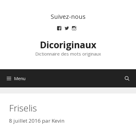
Aller
au
Suivez-nous
contenu
Voir
Voir
Voir
le
le
le
profil
profil
profil
Dicoriginaux
de
de
de
dicoriginaux
dicoriginaux
dicoriginaux
sur
sur
sur
Dictionnaire des mots originaux
Facebook
Twitter
Instagram
Menu
Friselis
8 juillet 2016
par
Kevin