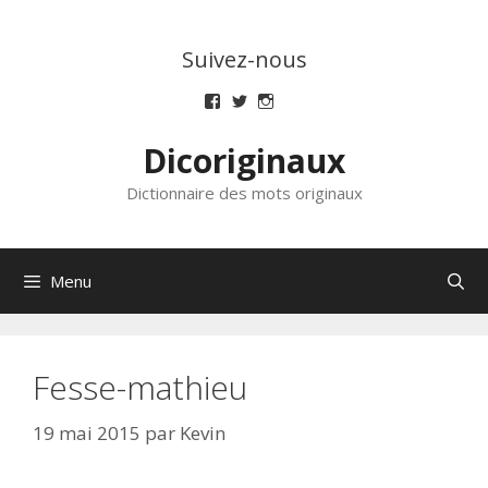
Aller
au
Suivez-nous
contenu
Voir
Voir
Voir
le
le
le
profil
profil
profil
Dicoriginaux
de
de
de
dicoriginaux
dicoriginaux
dicoriginaux
sur
sur
sur
Dictionnaire des mots originaux
Facebook
Twitter
Instagram
Menu
Fesse-mathieu
19 mai 2015
par
Kevin