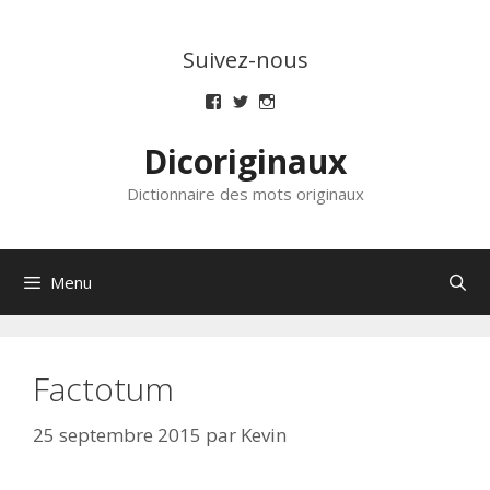
Aller
au
Suivez-nous
contenu
Voir
Voir
Voir
le
le
le
profil
profil
profil
Dicoriginaux
de
de
de
dicoriginaux
dicoriginaux
dicoriginaux
sur
sur
sur
Dictionnaire des mots originaux
Facebook
Twitter
Instagram
Menu
Factotum
25 septembre 2015
par
Kevin