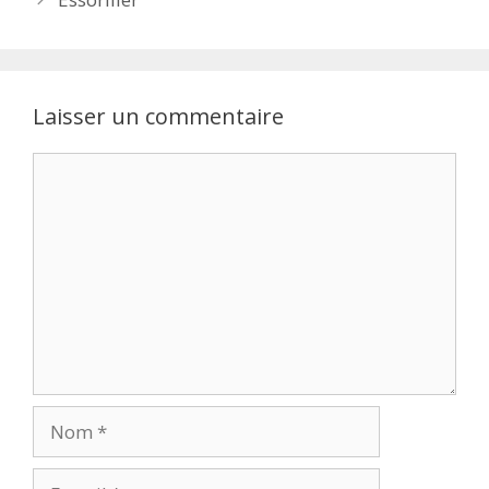
Laisser un commentaire
Commentaire
Nom
E-