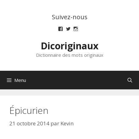
Aller
au
Suivez-nous
contenu
Voir
Voir
Voir
le
le
le
profil
profil
profil
Dicoriginaux
de
de
de
dicoriginaux
dicoriginaux
dicoriginaux
sur
sur
sur
Dictionnaire des mots originaux
Facebook
Twitter
Instagram
Menu
Épicurien
21 octobre 2014
par
Kevin