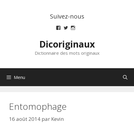
Aller
au
Suivez-nous
contenu
Voir
Voir
Voir
le
le
le
profil
profil
profil
Dicoriginaux
de
de
de
dicoriginaux
dicoriginaux
dicoriginaux
sur
sur
sur
Dictionnaire des mots originaux
Facebook
Twitter
Instagram
Menu
Entomophage
16 août 2014
par
Kevin