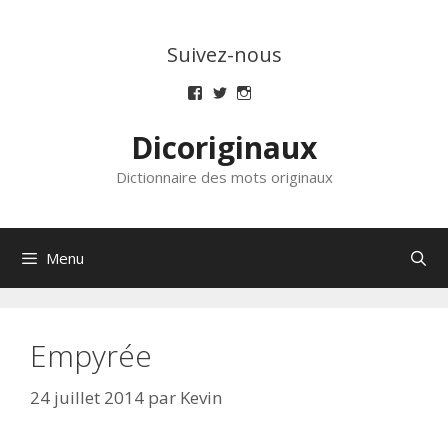
Aller
au
Suivez-nous
contenu
Voir
Voir
Voir
le
le
le
profil
profil
profil
Dicoriginaux
de
de
de
dicoriginaux
dicoriginaux
dicoriginaux
sur
sur
sur
Dictionnaire des mots originaux
Facebook
Twitter
Instagram
Menu
Empyrée
24 juillet 2014
par
Kevin