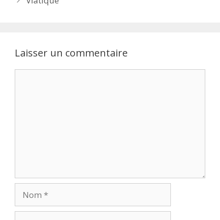
Viatique
Laisser un commentaire
Commentaire
Nom
E-