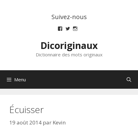
Aller
au
Suivez-nous
contenu
Voir
Voir
Voir
le
le
le
profil
profil
profil
Dicoriginaux
de
de
de
dicoriginaux
dicoriginaux
dicoriginaux
sur
sur
sur
Dictionnaire des mots originaux
Facebook
Twitter
Instagram
Menu
Écuisser
19 août 2014
par
Kevin