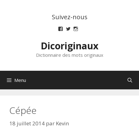
Aller
au
Suivez-nous
contenu
Voir
Voir
Voir
le
le
le
profil
profil
profil
Dicoriginaux
de
de
de
dicoriginaux
dicoriginaux
dicoriginaux
sur
sur
sur
Dictionnaire des mots originaux
Facebook
Twitter
Instagram
Menu
Cépée
18 juillet 2014
par
Kevin