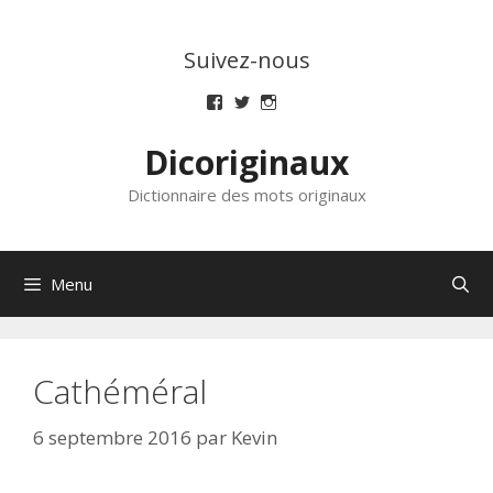
Aller
au
Suivez-nous
contenu
Voir
Voir
Voir
le
le
le
profil
profil
profil
Dicoriginaux
de
de
de
dicoriginaux
dicoriginaux
dicoriginaux
sur
sur
sur
Dictionnaire des mots originaux
Facebook
Twitter
Instagram
Menu
Cathéméral
6 septembre 2016
par
Kevin