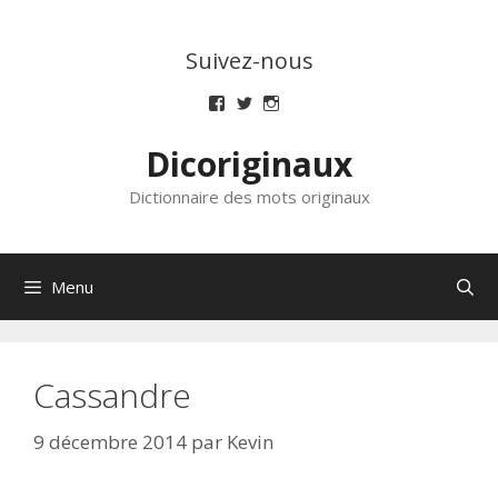
Aller
au
Suivez-nous
contenu
Voir
Voir
Voir
le
le
le
profil
profil
profil
Dicoriginaux
de
de
de
dicoriginaux
dicoriginaux
dicoriginaux
sur
sur
sur
Dictionnaire des mots originaux
Facebook
Twitter
Instagram
Menu
Cassandre
9 décembre 2014
par
Kevin