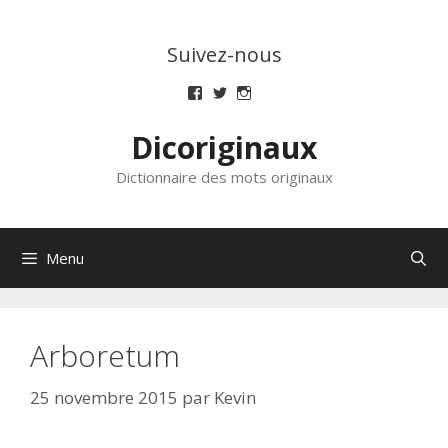
Aller
au
Suivez-nous
contenu
Voir
Voir
Voir
le
le
le
profil
profil
profil
Dicoriginaux
de
de
de
dicoriginaux
dicoriginaux
dicoriginaux
sur
sur
sur
Dictionnaire des mots originaux
Facebook
Twitter
Instagram
Menu
Arboretum
25 novembre 2015
par
Kevin