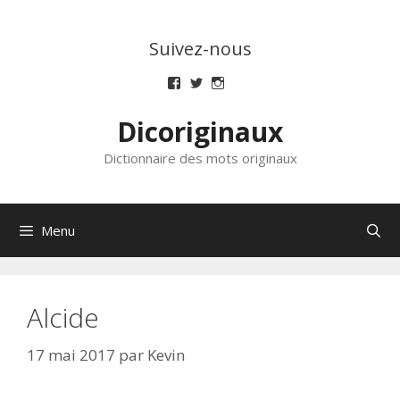
Aller
au
Suivez-nous
contenu
Voir
Voir
Voir
le
le
le
profil
profil
profil
Dicoriginaux
de
de
de
dicoriginaux
dicoriginaux
dicoriginaux
sur
sur
sur
Dictionnaire des mots originaux
Facebook
Twitter
Instagram
Menu
Alcide
17 mai 2017
par
Kevin