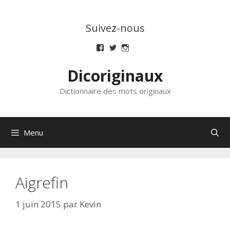
Aller
au
Suivez-nous
contenu
Voir
Voir
Voir
le
le
le
profil
profil
profil
Dicoriginaux
de
de
de
dicoriginaux
dicoriginaux
dicoriginaux
sur
sur
sur
Dictionnaire des mots originaux
Facebook
Twitter
Instagram
Menu
Aigrefin
1 juin 2015
par
Kevin