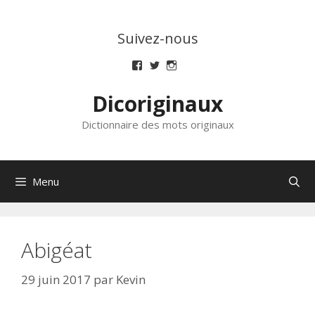
Aller
au
Suivez-nous
contenu
Voir
Voir
Voir
le
le
le
profil
profil
profil
Dicoriginaux
de
de
de
dicoriginaux
dicoriginaux
dicoriginaux
sur
sur
sur
Dictionnaire des mots originaux
Facebook
Twitter
Instagram
Menu
Abigéat
29 juin 2017
par
Kevin